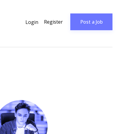
Register
Post a Job
Login