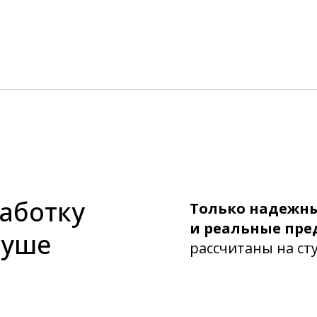
работку
Только надежн
и реальные пр
душе
рассчитаны на ст