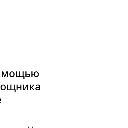
омощью
мощника
е