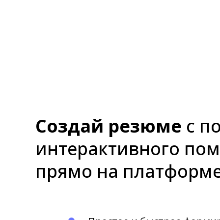
Создай резюме
с п
интерактивного по
прямо на платформ