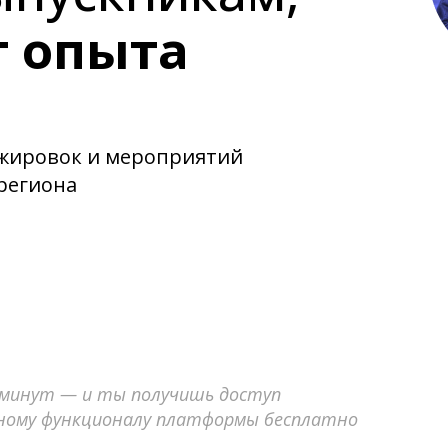
т опыта
ажировок и мероприятий
региона
 минут — и ты получишь доступ
лному функционалу платформы бесплатно