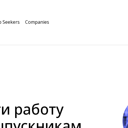
b Seekers
Companies
и работу
ыпускникам,