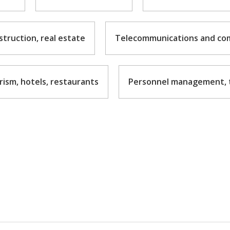
truction, real estate
Telecommunications and co
ism, hotels, restaurants
Personnel management, t