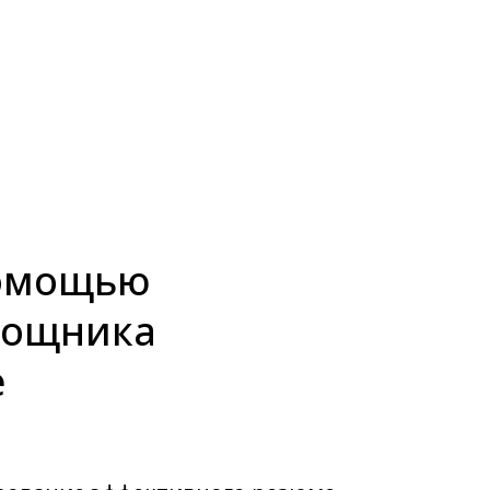
омощью
мощника
е