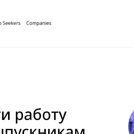
b Seekers
Companies
и работу
ыпускникам,