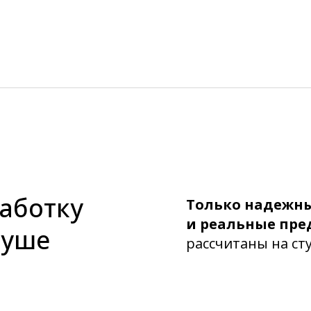
работку
Только надежн
и реальные пр
душе
рассчитаны на ст