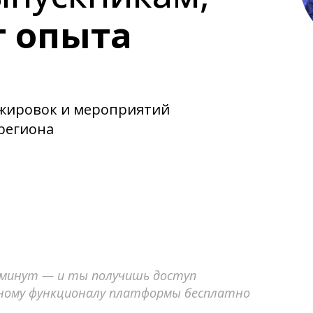
т опыта
ажировок и мероприятий
региона
 минут — и ты получишь доступ
лному функционалу платформы бесплатно