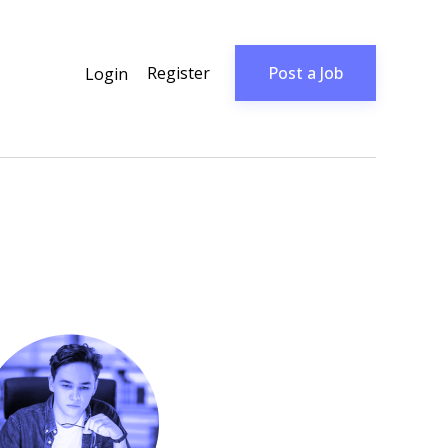
Register
Post a Job
Login