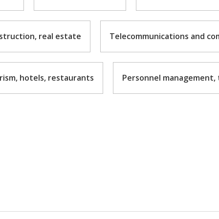
truction, real estate
Telecommunications and co
ism, hotels, restaurants
Personnel management, t