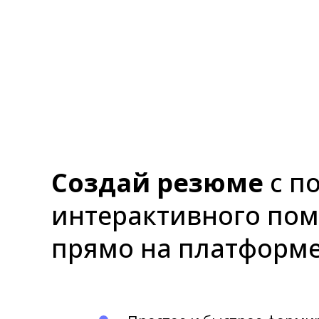
Создай резюме
с п
интерактивного по
прямо на платформ